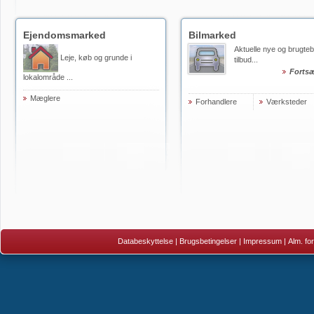
Ejendomsmarked
Bilmarked
Aktuelle nye og brugteb
Leje, køb og grunde i
tilbud...
Forts
lokalområde ...
Mæglere
Forhandlere
Værksteder
Databeskyttelse
|
Brugsbetingelser
|
Impressum
|
Alm. fo