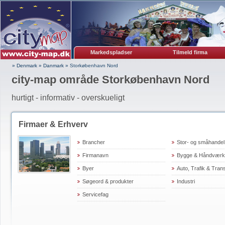
Markedspladser
Tilmeld firma
» Denmark
»
Danmark
»
Storkøbenhavn Nord
city-map område Storkøbenhavn Nord
hurtigt - informativ - overskueligt
Firmaer & Erhverv
Brancher
Stor- og småhandel
Firmanavn
Bygge & Håndværk
Byer
Auto, Trafik & Tran
Søgeord & produkter
Industri
Servicefag